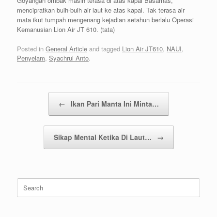
Goyangan ombak masih terasa di atas kapal Basarnas,
mencipratkan buih-buih air laut ke atas kapal. Tak terasa air
mata ikut tumpah mengenang kejadian setahun berlalu Operasi
Kemanusian Lion Air JT 610. (tata)
Posted in
General Article
and tagged
Lion Air JT610
,
NAUI
,
Penyelam
,
Syachrul Anto
.
Post navigation
←
Ikan Pari Manta Ini Minta…
Sikap Mental Ketika Di Laut…
→
Search
for: