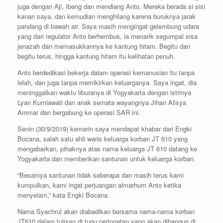
juga dengan Aji, Ibeng dan mendiang Anto. Mereka berada si sisi
kanan saya, dan kemudian menghilang karena buruknya jarak
pandang di bawah air. Saya masih mengingat gelembung udara
yang dari regulator Anto berhembus, ia menarik segumpal sisa
jenazah dan memasukkannya ke kantung hitam. Begitu dan
begitu terus, hingga kantung hitam itu kelihatan penuh.
Anto berdedikasi bekerja dalam operasi kemanusian itu tanpa
lelah, dan juga tanpa memikirkan keluarganya. Saya ingat, dia
meninggalkan waktu liburanya di Yogyakarta dengan istrinya
Lyan Kurniawati dan anak semata wayangnya Jihan Alisya
Ammar dan bergabung ke operasi SAR ini.
Senin (30/9/2019) kemarin saya mendapat khabar dari Engki
Bocana, salah satu ahli waris keluarga korban JT 610 yang
mengabarkan, pihaknya atas nama keluarga JT 610 datang ke
Yogyakarta dan memberikan santunan untuk keluarga korban.
“Besarnya santunan tidak seberapa dan masih terus kami
kumpulkan, kami ingat perjuangan almarhum Anto ketika
menyelam,” kata Engki Bocana.
Nama Syachrul akan diabadikan bersama nama-nama korban
JT610 dalam tulisan di tugu peringatan yang akan dibangun di