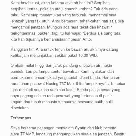
Kami berdiskusi, akan ketemu apakah hari ini? Serpihan-
serpihan kertas, pakaian atau jenazah korban? Tak ada yang
tahu. Kami siap menemukan yang terburuk, mengambil sisa
jenazah yang tak utuh. Anto berpesan, tahan-tahan hati saja bila
mengambil jenazah. Mungkin ada rasa takut dan khawatir
terkontaminasi bakteri, tapi itu hal wajar. “Berdoa aja bang tata,
kita kan tujuannya kemanusiaan,” pesan Anto.
Panggilan tim Alfa untuk terjun ke bawah air, akhirnya datang
ketika jam menunjukkan sekitar pukul 16.00 WIB.
Ombak mulai tinggi dan jarak pandang di bawah air makin
pendek. Lampu-lampu senter bawah air kami nyalakan dari
permukaan mencari lokasi yang sudah diberi tanda. Hamparan
reruntuhan pesawat Boeing 737 Max 8 itu tampak nyata, tersebar
luas menjadi serpihan-serpihan kecil. Benda paling besar yang
saya pegang adalah roda pesawat yang tertancap di pasir.
Logam dan tubuh manusia semuanya berwarna putih, sulit
dibedakan.
Terhempas
Saya bersama pasangan menyelam Syatiri dari klub pecinta
alam TRAMP, langsung mengumpulkan sisa-sisa jenazah. Begitu