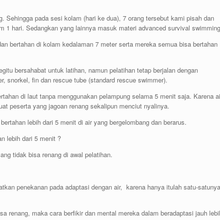
ng. Sehingga pada sesi kolam (hari ke dua), 7 orang tersebut kami pisah dan
lam 1 hari. Sedangkan yang lainnya masuk materi advanced survival swimming
ng dan bertahan di kolam kedalaman 7 meter serta mereka semua bisa bertahan
 begitu bersahabat untuk latihan, namun pelatihan tetap berjalan dengan
, snorkel, fin dan rescue tube (standard rescue swimmer).
bertahan di laut tanpa menggunakan pelampung selama 5 menit saja. Karena ai
t peserta yang jagoan renang sekalipun menciut nyalinya.
ertahan lebih dari 5 menit di air yang bergelombang dan berarus.
n lebih dari 5 menit ?
ang tidak bisa renang di awal pelatihan.
apatkan penekanan pada adaptasi dengan air, karena hanya itulah satu-satuny
isa renang, maka cara berfikir dan mental mereka dalam beradaptasi jauh lebi