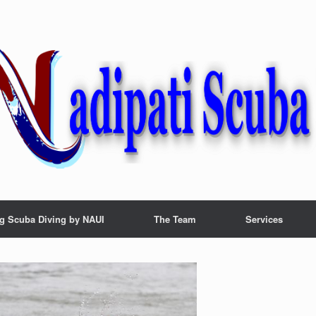
g Scuba Diving by NAUI
The Team
Services