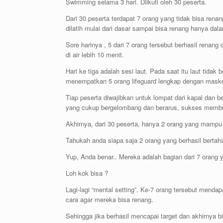
Swimming selama 3 hari. Diikuti oleh 30 peserta.
Dari 30 peserta terdapat 7 orang yang tidak bisa rena
dilatih mulai dari dasar sampai bisa renang hanya da
Sore harinya , 5 dari 7 orang tersebut berhasil rena
di air lebih 10 menit.
Hari ke tiga adalah sesi laut. Pada saat itu laut tidak
menempatkan 5 orang lifeguard lengkap dengan masker
Tiap peserta diwajibkan untuk lompat dari kapal dan 
yang cukup bergelombang dan berarus, sukses membua
Akhirnya, dari 30 peserta, hanya 2 orang yang mampu b
Tahukah anda siapa saja 2 orang yang berhasil bertaha
Yup, Anda benar.. Mereka adalah bagian dari 7 orang y
Loh kok bisa ?
Lagi-lagi “mental setting”. Ke-7 orang tersebut mend
cara agar mereka bisa renang.
Sehingga jika berhasil mencapai target dan akhirnya b