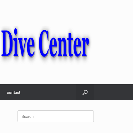
contact
Search
for: