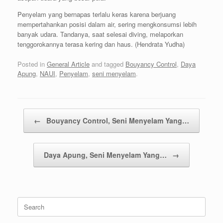
Penyelam yang bernapas terlalu keras karena berjuang
mempertahankan posisi dalam air, sering mengkonsumsi lebih
banyak udara. Tandanya, saat selesai diving, melaporkan
tenggorokannya terasa kering dan haus. (Hendrata Yudha)
Posted in
General Article
and tagged
Bouyancy Control
,
Daya
Apung
,
NAUI
,
Penyelam
,
seni menyelam
.
Post navigation
←
Bouyancy Control, Seni Menyelam Yang…
Daya Apung, Seni Menyelam Yang…
→
Search
for: